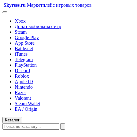
Skyress
.ru
Маркетплейс игровых товаров
Xbox
Донат мобильных игр
Steam
Google Play
App Store
Battle.net
iTunes
Telegram
PlayStation
Discord
Roblox
Apple ID
Nintendo
Razer
Valorant
Steam Wallet
EA / Origin
Каталог