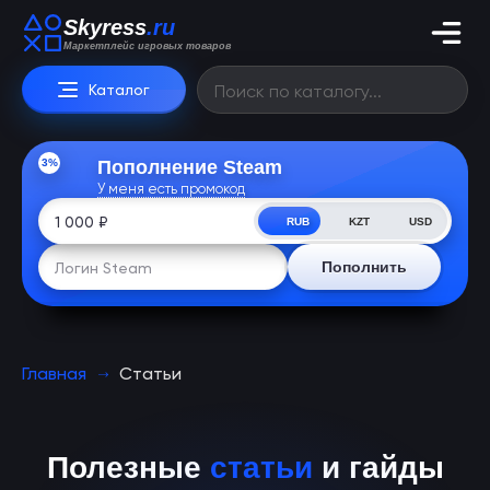
Skyress
.ru
Маркетплейс игровых товаров
Каталог
3%
Пополнение Steam
У меня есть промокод
RUB
KZT
USD
Пополнить
Главная
Статьи
Полезные
статьи
и гайды