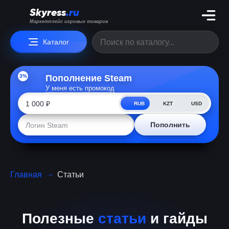
Skyress
.ru
Маркетплейс игровых товаров
Каталог
3%
Пополнение Steam
У меня есть промокод
RUB
KZT
USD
Пополнить
Главная
Статьи
Полезные
статьи
и гайды