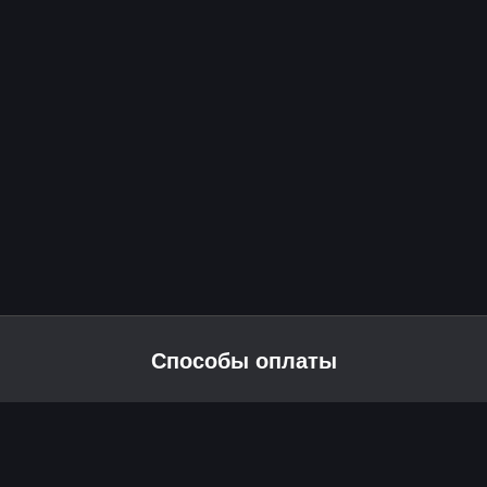
Способы оплаты
2026 © Skyress — маркетплейс игровых товаров.
Все права защищены.