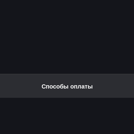
Способы оплаты
2026 © Skyress — маркетплейс игровых товаров.
Все права защищены.