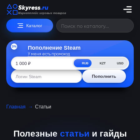
Skyress
.ru
Маркетплейс игровых товаров
Каталог
3%
Пополнение Steam
У меня есть промокод
RUB
KZT
USD
Пополнить
Главная
Статьи
Полезные
статьи
и гайды