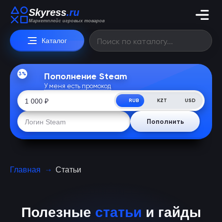
Skyress
.ru
Маркетплейс игровых товаров
Каталог
3%
Пополнение Steam
У меня есть промокод
RUB
KZT
USD
Пополнить
Главная
Статьи
Полезные
статьи
и гайды