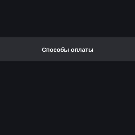
Способы оплаты
2026 © Skyress — маркетплейс игровых товаров.
Все права защищены.
Информация
Политика возврата и обмена
Публичная оферта
Политика конфиденциальности
Техническая поддержка