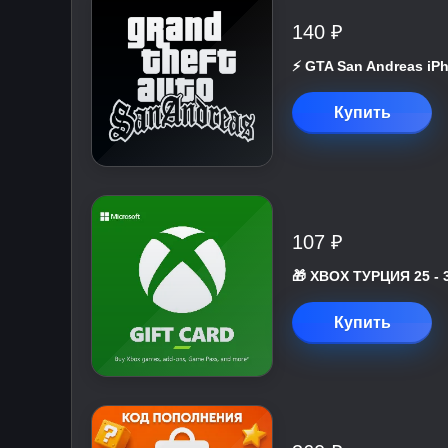
140 ₽
⚡️ GTA San Andreas iP
Купить
107 ₽
🎁 XBOX ТУРЦИЯ 25 - 
Купить