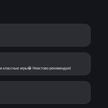
йки классные игры😁 Неистово рекомендую!