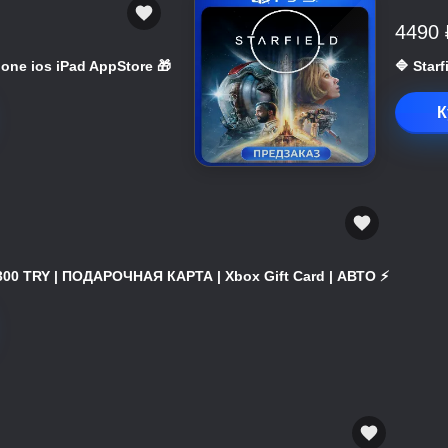
4490 
hone ios iPad AppStore 🎁
🔷 Star
К
300 TRY | ПОДАРОЧНАЯ КАРТА | Xbox Gift Card | АВТО ⚡