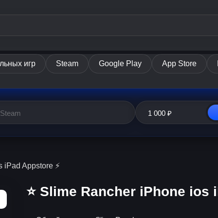
льных игр
Steam
Google Play
App Store
 iPad Appstore ⚡️
⭐️ Slime Rancher iPhone ios 