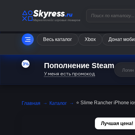
Skyress
.ru
Маркетплейс игровых товаров
Весь каталог
Xbox
Донат моби
Пополнение Steam
3%
У меня есть промокод
⭐️ Slime Rancher iPhone ios
Главная
Каталог
Лучшая цена!