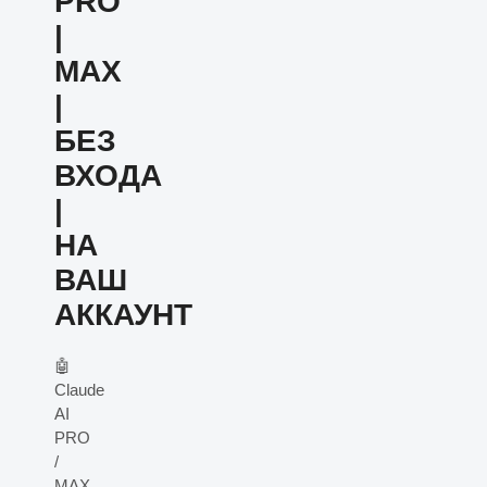
PRO
|
MAX
|
БЕЗ
ВХОДА
|
НА
ВАШ
АККАУНТ
🤖
Claude
AI
PRO
/
MAX