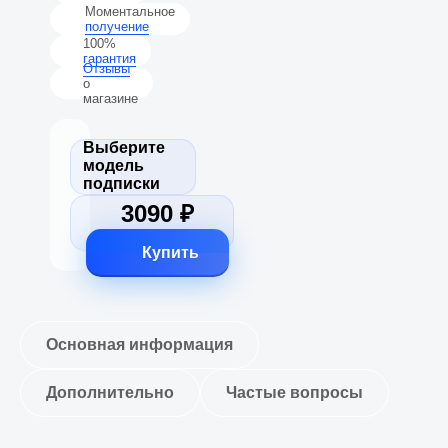
Моментальное
получение
100%
гарантия
Отзывы
о
магазине
Выберите
модель
PRO - 1 Месяц l
подписки
Ссылкой l Без
3090 ₽
Входа
Купить
Основная информация
Дополнительно
Частые вопросы