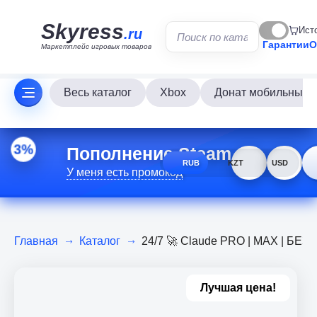
Skyress
Ист
.ru
Гарантии
О
Маркетплейс игровых товаров
Весь каталог
Xbox
Донат мобильных и
Пополнение Steam
3%
RUB
KZT
USD
У меня есть промокод
Главная
Каталог
24/7 🚀 Claude PRO | MAX | БЕ
Лучшая цена!