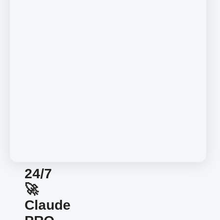
24/7
🚀
Claude