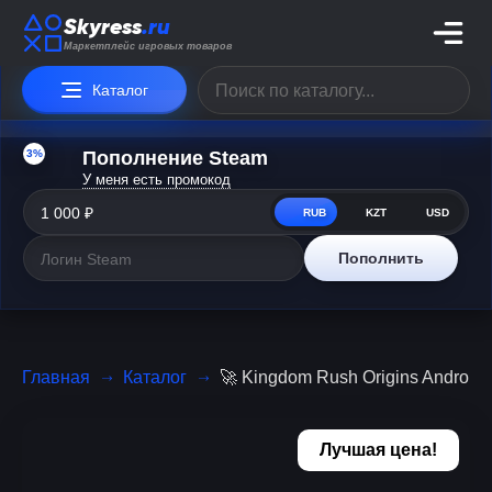
Skyress
.ru
Маркетплейс игровых товаров
Каталог
3%
Пополнение Steam
У меня есть промокод
RUB
KZT
USD
Пополнить
Главная
Каталог
🚀 Kingdom Rush Origins Android 
Лучшая цена!