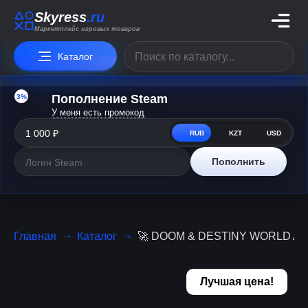
Skyress
.ru
Маркетплейс игровых товаров
Каталог
3%
Пополнение Steam
У меня есть промокод
RUB
KZT
USD
Пополнить
Главная
Каталог
🚀 DOOM & DESTINY WORLD Andro
Лучшая цена!