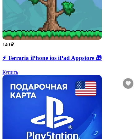
140 ₽
⚡️ Terraria iPhone ios iPad Appstore 🎁
Купить