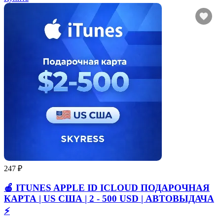
247 ₽
🍎 ITUNES APPLE ID ICLOUD ПОДАРОЧНАЯ
КАРТА | US США | 2 - 500 USD | АВТОВЫДАЧА
⚡️