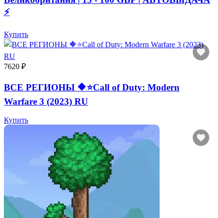
⚡️
Купить
7620 ₽
ВСЕ РЕГИОНЫ 🔶⭐Call of Duty: Modern
Warfare 3 (2023) RU
Купить