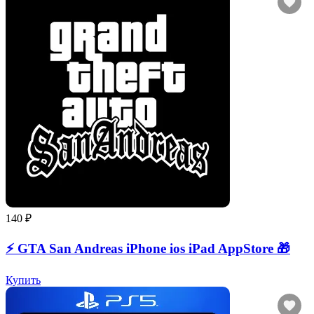
140 ₽
⚡️ GTA San Andreas iPhone ios iPad AppStore 🎁
Купить