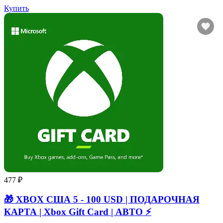
Купить
477 ₽
🎁 XBOX США 5 - 100 USD | ПОДАРОЧНАЯ
КАРТА | Xbox Gift Card | АВТО ⚡