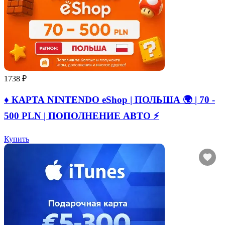
1738 ₽
♦️ КАРТА NINTENDO eShop | ПОЛЬША 🌍 | 70 -
500 PLN | ПОПОЛНЕНИЕ АВТО ⚡
Купить