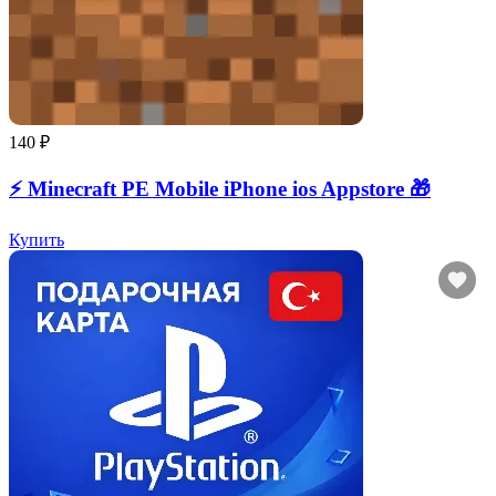
140 ₽
⚡️ Minecraft PE Mobile iPhone ios Appstore 🎁
Купить