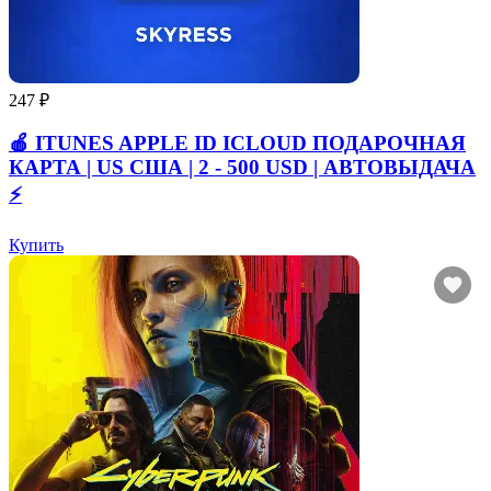
247 ₽
🍎 ITUNES APPLE ID ICLOUD ПОДАРОЧНАЯ
КАРТА | US США | 2 - 500 USD | АВТОВЫДАЧА
⚡️
Купить