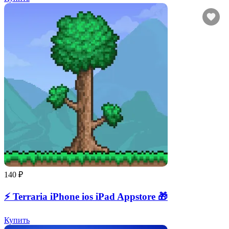
140 ₽
⚡️ Terraria iPhone ios iPad Appstore 🎁
Купить