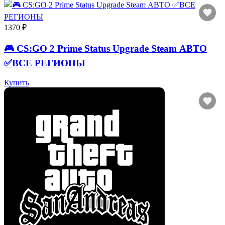
1370 ₽
🎮 CS:GO 2 Prime Status Upgrade Steam АВТО
✅ВСЕ РЕГИОНЫ
Купить