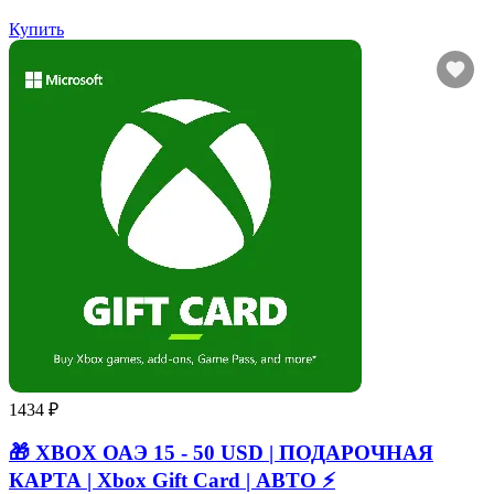
Купить
1434 ₽
🎁 XBOX ОАЭ 15 - 50 USD | ПОДАРОЧНАЯ
КАРТА | Xbox Gift Card | АВТО ⚡