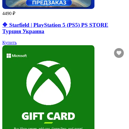
4490 ₽
🔷 Starfield | PlayStation 5 (PS5) PS STORE
Турция Украина
Купить