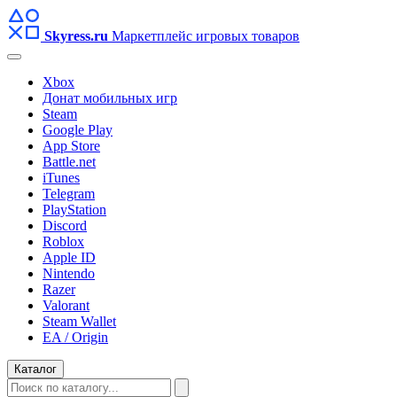
Skyress
.ru
Маркетплейс игровых товаров
Xbox
Донат мобильных игр
Steam
Google Play
App Store
Battle.net
iTunes
Telegram
PlayStation
Discord
Roblox
Apple ID
Nintendo
Razer
Valorant
Steam Wallet
EA / Origin
Каталог