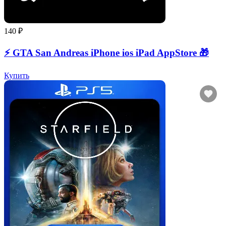
140 ₽
⚡️ GTA San Andreas iPhone ios iPad AppStore 🎁
Купить