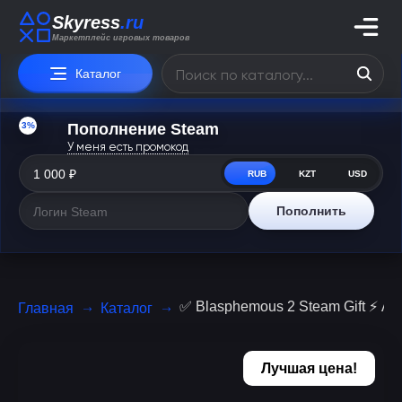
Skyress
.ru
Маркетплейс игровых товаров
Каталог
3%
Пополнение Steam
У меня есть промокод
RUB
KZT
USD
Пополнить
✅ Blasphemous 2 Steam Gift ⚡
Главная
Каталог
Лучшая цена!