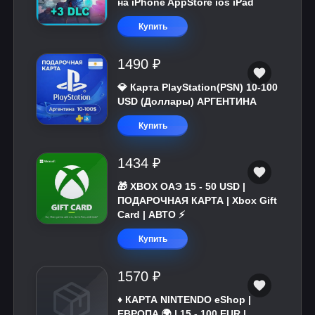
на iPhone AppStore ios iPad
Купить
1490 ₽
💎 Карта PlayStation(PSN) 10-100
USD (Доллары) АРГЕНТИНА
Купить
1434 ₽
🎁 XBOX ОАЭ 15 - 50 USD |
ПОДАРОЧНАЯ КАРТА | Xbox Gift
Card | АВТО ⚡
Купить
1570 ₽
♦️ КАРТА NINTENDO eShop |
ЕВРОПА 🌍 | 15 - 100 EUR |