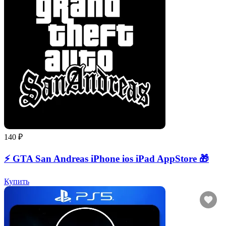
140 ₽
⚡️ GTA San Andreas iPhone ios iPad AppStore 🎁
Купить