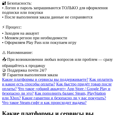
🔐 Безопасность:
• Логин и пароль запрашиваются ТОЛЬКО для оформления
подписки или покупки
• После выполнения заказа данные не сохраняются
⚡ Процесс:
• Заходим на аккаунт
• Меняем регион при необходимости
• Оформляем Play Pass или покупаем игру
⚠️ Напоминание:
📤 При возникновении любых вопросов или проблем — сразу
обращайтесь к продавцу
🤝 Поддержка почти 24/7
💯 Гарантия выполнения заказа
Какие платформы и сервисы вы поддерживаете?
Как оплатить
и какие есть способы оплаты?
Как быстро придёт товар после
оплаты?
Что такое «общий аккаунт» App Store / Google Play и
безопасно ли это?
Как пополнить баланс Steam, PlayStation
или Xbox?
Какие гарантии и безопасно ли у вас покупать?
Что такое Steam-гифт и как происходит выдача?
Какие платформы и сервисы вы