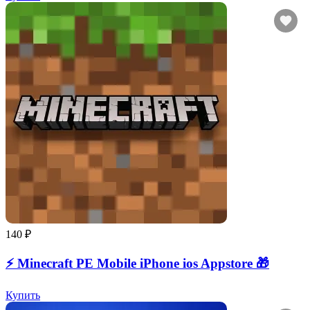
140 ₽
⚡️ Minecraft PE Mobile iPhone ios Appstore 🎁
Купить