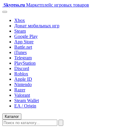
Skyress
.ru
Маркетплейс игровых товаров
Xbox
Донат мобильных игр
Steam
Google Play
App Store
Battle.net
iTunes
Telegram
PlayStation
Discord
Roblox
Apple ID
Nintendo
Razer
Valorant
Steam Wallet
EA / Origin
Каталог