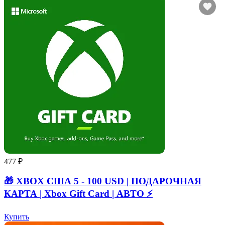
477 ₽
🎁 XBOX США 5 - 100 USD | ПОДАРОЧНАЯ
КАРТА | Xbox Gift Card | АВТО ⚡
Купить