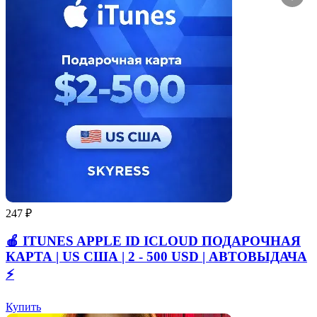
247 ₽
🍎 ITUNES APPLE ID ICLOUD ПОДАРОЧНАЯ
КАРТА | US США | 2 - 500 USD | АВТОВЫДАЧА
⚡️
Купить