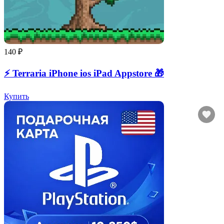
140 ₽
⚡️ Terraria iPhone ios iPad Appstore 🎁
Купить