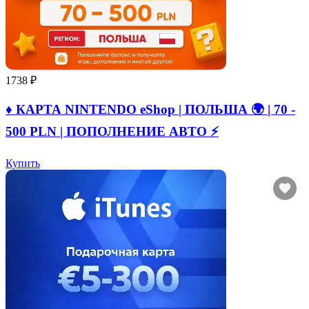
1738 ₽
♦️ КАРТА NINTENDO eShop | ПОЛЬША 🌍 | 70 -
500 PLN | ПОПОЛНЕНИЕ АВТО ⚡
Купить