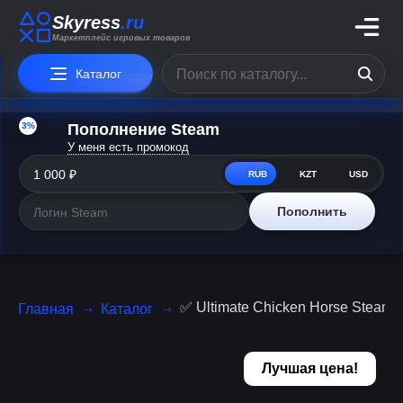
Skyress
.ru
Маркетплейс игровых товаров
Каталог
3%
Пополнение Steam
У меня есть промокод
RUB
KZT
USD
Пополнить
✅ Ultimate Chicken Horse Stea
Главная
Каталог
Лучшая цена!