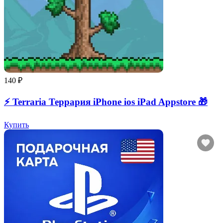
140 ₽
⚡️ Terraria Террария iPhone ios iPad Appstore 🎁
Купить