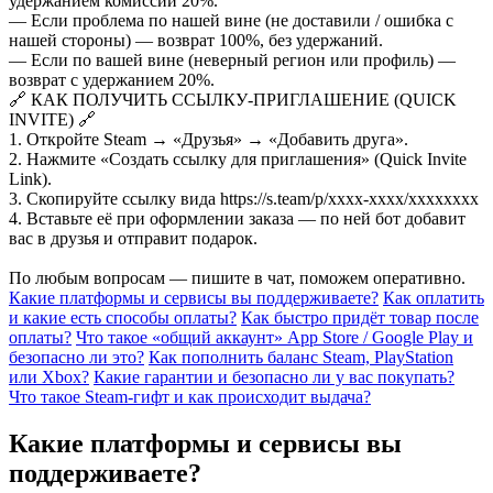
удержанием комиссии 20%.
— Если проблема по нашей вине (не доставили / ошибка с
нашей стороны) — возврат 100%, без удержаний.
— Если по вашей вине (неверный регион или профиль) —
возврат с удержанием 20%.
🔗 КАК ПОЛУЧИТЬ ССЫЛКУ-ПРИГЛАШЕНИЕ (QUICK
INVITE) 🔗
1. Откройте Steam → «Друзья» → «Добавить друга».
2. Нажмите «Создать ссылку для приглашения» (Quick Invite
Link).
3. Скопируйте ссылку вида https://s.team/p/xxxx-xxxx/xxxxxxxx
4. Вставьте её при оформлении заказа — по ней бот добавит
вас в друзья и отправит подарок.
По любым вопросам — пишите в чат, поможем оперативно.
Какие платформы и сервисы вы поддерживаете?
Как оплатить
и какие есть способы оплаты?
Как быстро придёт товар после
оплаты?
Что такое «общий аккаунт» App Store / Google Play и
безопасно ли это?
Как пополнить баланс Steam, PlayStation
или Xbox?
Какие гарантии и безопасно ли у вас покупать?
Что такое Steam-гифт и как происходит выдача?
Какие платформы и сервисы вы
поддерживаете?