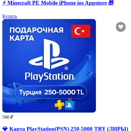
⚡️ Minecraft PE Mobile iPhone ios Appstore 🎁
Купить
590 ₽
💎 Карта PlayStation(PSN) 250-5000 TRY (ЛИРЫ)