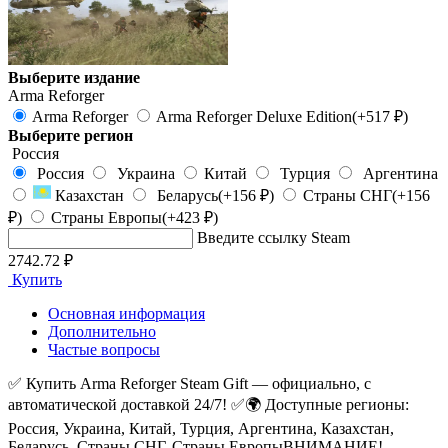
Выберите издание
Arma Reforger
Arma Reforger
Arma Reforger Deluxe Edition
(+517 ₽)
Выберите регион
Россия
Россия
Украина
Китай
Турция
Аргентина
Казахстан
Беларусь
(+156 ₽)
Страны СНГ
(+156
₽)
Страны Европы
(+423 ₽)
Введите ссылку Steam
2742.72 ₽
Купить
Основная информация
Дополнительно
Частые вопросы
✅ Купить Arma Reforger Steam Gift — официально, с
автоматической доставкой 24/7! ✅
🌍 Доступные регионы:
Россия, Украина, Китай, Турция, Аргентина, Казахстан,
Беларусь, Страны СНГ, Страны Европы
ВНИМАНИЕ!