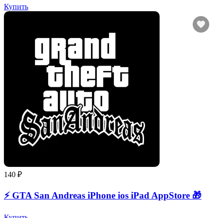
Купить
140 ₽
⚡️ GTA San Andreas iPhone ios iPad AppStore 🎁
Купить