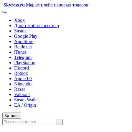
Skyress
.ru
Маркетплейс игровых товаров
Xbox
Донат мобильных игр
Steam
Google Play
App Store
Battle.net
iTunes
Telegram
PlayStation
Discord
Roblox
Apple ID
Nintendo
Razer
Valorant
Steam Wallet
EA / Origin
Каталог