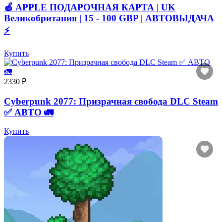
🍎 APPLE ПОДАРОЧНАЯ КАРТА | UK
Великобритания | 15 - 100 GBP | АВТОВЫДАЧА
⚡️
Купить
2330 ₽
Cyberpunk 2077: Призрачная свобода DLC Steam
✅ АВТО 🚛
Купить