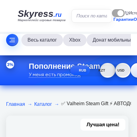
Skyress
Ист
.ru
Гарантии
О
Маркетплейс игровых товаров
Весь каталог
Xbox
Донат мобильных и
3%
Пополнение Steam
RUB
KZT
USD
У меня есть промокод
✅ Valheim Steam Gift ⚡ АВТОД
Главная
Каталог
Лучшая цена!