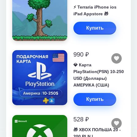
⚡️ Terraria iPhone ios
iPad Appstore 🎁
Купить
990 ₽
💎 Карта
PlayStation(PSN) 10-250
USD (Доллары)
АМЕРИКА (США)
Купить
528 ₽
🎁 XBOX ПОЛЬША 20 -
200 PLN |