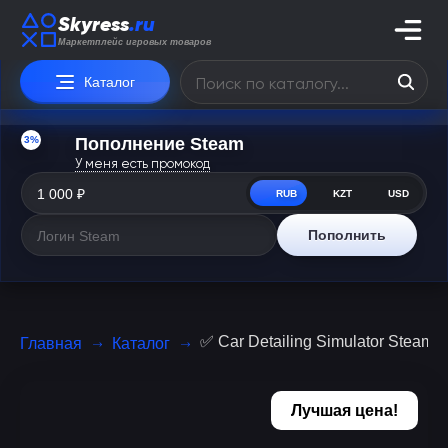
Skyress
.ru
Маркетплейс игровых товаров
Каталог
3%
Пополнение Steam
У меня есть промокод
RUB
KZT
USD
Пополнить
✅ Car Detailing Simulator Stea
Главная
Каталог
Лучшая цена!