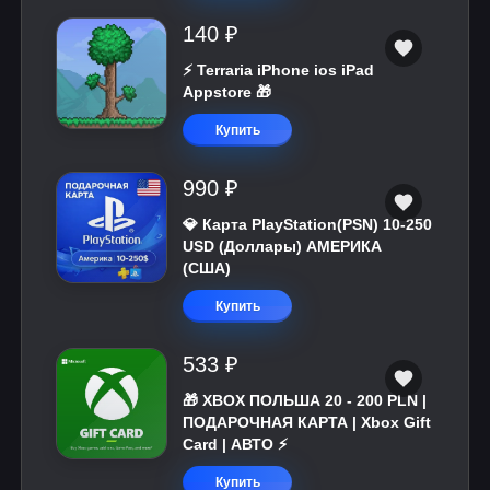
140 ₽
⚡️ Terraria iPhone ios iPad
Appstore 🎁
Купить
990 ₽
💎 Карта PlayStation(PSN) 10-250
USD (Доллары) АМЕРИКА
(США)
Купить
533 ₽
🎁 XBOX ПОЛЬША 20 - 200 PLN |
ПОДАРОЧНАЯ КАРТА | Xbox Gift
Card | АВТО ⚡
Купить