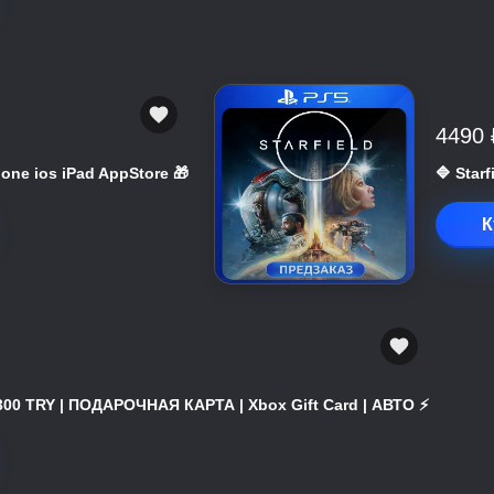
4490 
hone ios iPad AppStore 🎁
🔷 Star
К
300 TRY | ПОДАРОЧНАЯ КАРТА | Xbox Gift Card | АВТО ⚡