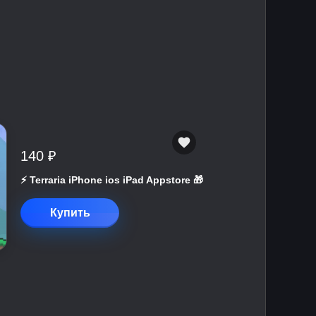
140 ₽
⚡️ Terraria iPhone ios iPad Appstore 🎁
Купить