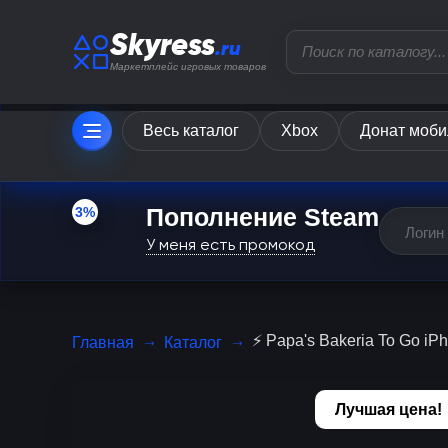
Skyress
.ru
Маркетплейс игровых товаров
Весь каталог
Xbox
Донат моби
Пополнение Steam
3%
У меня есть промокод
⚡️ Papa's Bakeria To Go iP
Главная
Каталог
Лучшая цена!