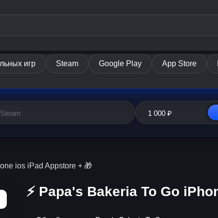
льных игр
Steam
Google Play
App Store
hone ios iPad Appstore + 🎁
⚡️ Papa's Bakeria To Go iPho