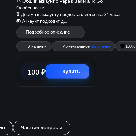
✏️ Общий аккаунт с Papa's Bakeria To Go
Особенности:
⏳ Доступ к аккаунту предоставляется на 24 часа
🌏 Аккаунт подходит д...
Подробное описание
В наличии
Моментальное
получение
100
100 ₽
Купить
но
Частые вопросы