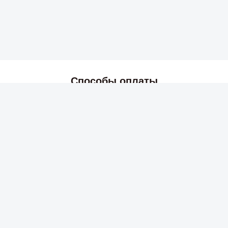
Способы оплаты
2026 © Skyress — маркетплейс игровых товаров.
Все права защищены.
Информация
Политика возврата и обмена
Публичная оферта
Политика конфиденциальности
Техническая поддержка