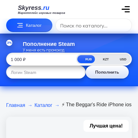
Skyress
.ru
Маркетплейс игровых товаров
Каталог
3%
Пополнение Steam
У меня есть промокод
RUB
KZT
USD
Пополнить
⚡️ The Beggar's Ride iPhone ios i
Главная
Каталог
Лучшая цена!