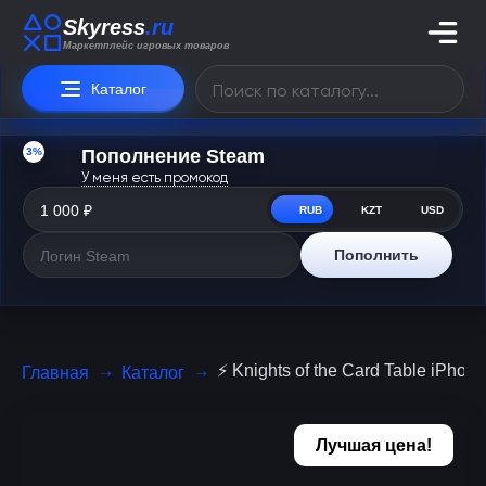
Skyress
.ru
Маркетплейс игровых товаров
Каталог
3%
Пополнение Steam
У меня есть промокод
RUB
KZT
USD
Пополнить
⚡️ Knights of the Card Table iPhone
Главная
Каталог
Лучшая цена!