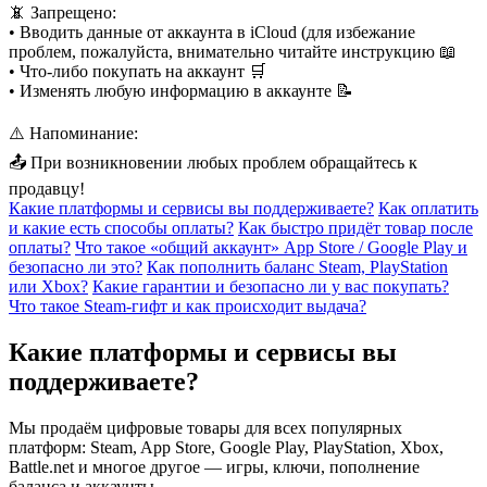
📵 Запрещено:
• Вводить данные от аккаунта в iCloud (для избежание
проблем, пожалуйста, внимательно читайте инструкцию 📖
• Что-либо покупать на аккаунт 🛒
• Изменять любую информацию в аккаунте 📝
⚠️ Напоминание:
📤 При возникновении любых проблем обращайтесь к
продавцу!
Какие платформы и сервисы вы поддерживаете?
Как оплатить
и какие есть способы оплаты?
Как быстро придёт товар после
оплаты?
Что такое «общий аккаунт» App Store / Google Play и
безопасно ли это?
Как пополнить баланс Steam, PlayStation
или Xbox?
Какие гарантии и безопасно ли у вас покупать?
Что такое Steam-гифт и как происходит выдача?
Какие платформы и сервисы вы
поддерживаете?
Мы продаём цифровые товары для всех популярных
платформ: Steam, App Store, Google Play, PlayStation, Xbox,
Battle.net и многое другое — игры, ключи, пополнение
баланса и аккаунты.