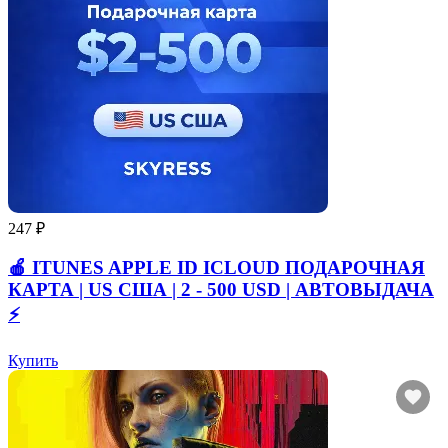
247 ₽
🍎 ITUNES APPLE ID ICLOUD ПОДАРОЧНАЯ
КАРТА | US США | 2 - 500 USD | АВТОВЫДАЧА
⚡️
Купить