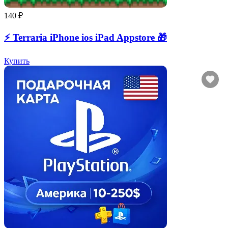
140 ₽
⚡️ Terraria iPhone ios iPad Appstore 🎁
Купить