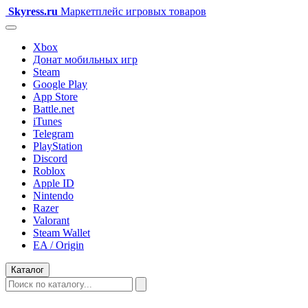
Skyress
.ru
Маркетплейс игровых товаров
Xbox
Донат мобильных игр
Steam
Google Play
App Store
Battle.net
iTunes
Telegram
PlayStation
Discord
Roblox
Apple ID
Nintendo
Razer
Valorant
Steam Wallet
EA / Origin
Каталог