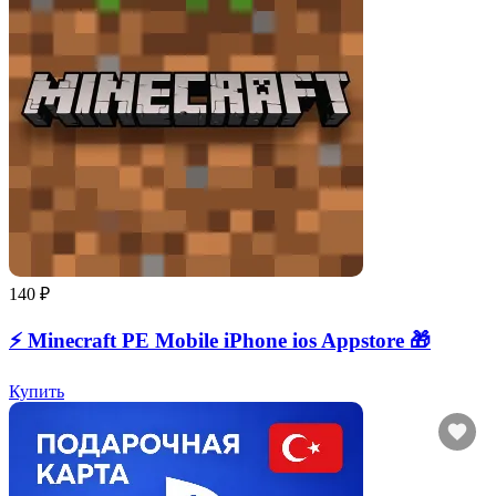
140 ₽
⚡️ Minecraft PE Mobile iPhone ios Appstore 🎁
Купить