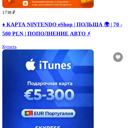
1738 ₽
♦️ КАРТА NINTENDO eShop | ПОЛЬША 🌍 | 70 -
500 PLN | ПОПОЛНЕНИЕ АВТО ⚡
Купить