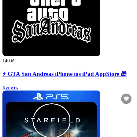
140 ₽
⚡️ GTA San Andreas iPhone ios iPad AppStore 🎁
Купить