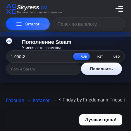
Skyress
.ru
Маркетплейс игровых товаров
Каталог
3%
Пополнение Steam
У меня есть промокод
RUB
KZT
USD
Пополнить
⚡️ Friday by Friedemann Friese iPh
Главная
Каталог
Лучшая цена!