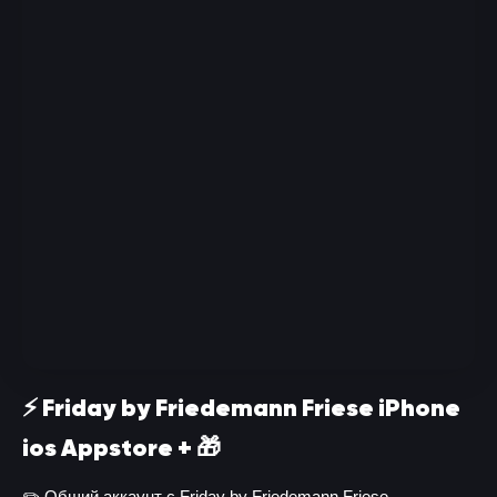
⚡️ Friday by Friedemann Friese iPhone
ios Appstore + 🎁
✏️ Общий аккаунт с Friday by Friedemann Friese