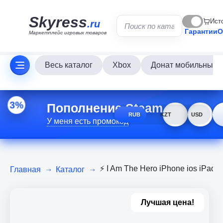
Skyress
Ист
.ru
Гарантии
О
Маркетплейс игровых товаров
Весь каталог
Xbox
Донат мобильных и
Пополнение Steam
3%
RUB
KZT
USD
У меня есть промокод
⚡️ I Am The Hero iPhone ios iPad
Главная
Каталог
Лучшая цена!