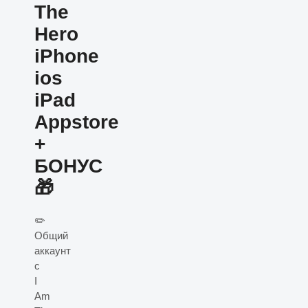
The
Hero
iPhone
ios
iPad
Appstore
+
БОНУС
🎁
✏️
Общий
аккаунт
с
I
Am