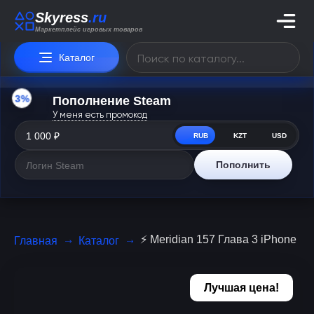
Skyress
.ru
Маркетплейс игровых товаров
Каталог
3%
Пополнение Steam
У меня есть промокод
RUB
KZT
USD
Пополнить
⚡️ Meridian 157 Глава 3 iPhone ios
Главная
Каталог
Лучшая цена!