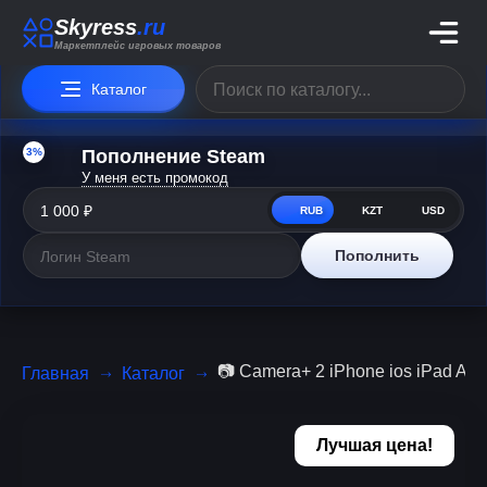
Skyress
.ru
Маркетплейс игровых товаров
Каталог
3%
Пополнение Steam
У меня есть промокод
RUB
KZT
USD
Пополнить
📷 Camera+ 2 iPhone ios iPad Ap
Главная
Каталог
Лучшая цена!