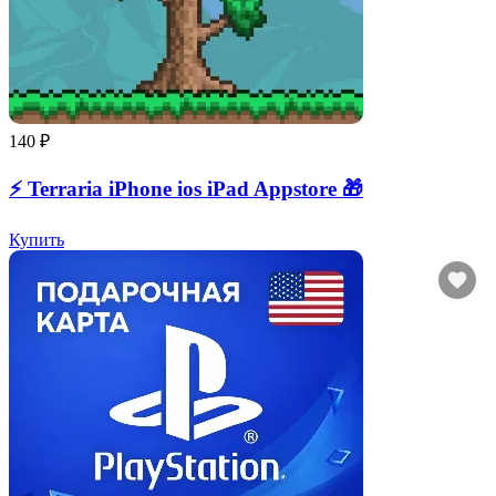
140 ₽
⚡️ Terraria iPhone ios iPad Appstore 🎁
Купить