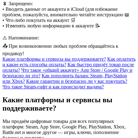
📵 Запрещено:
• Вводить данные от аккаунта в iCloud (для избежание
проблем, пожалуйста, внимательно читайте инструкцию 📖
• Что-либо покупать на аккаунт 🛒
• Изменять любую информацию в аккаунте 📝
⚠️ Напоминание:
📤 При возникновении любых проблем обращайтесь к
продавцу!
Какие платформы и сервисы вы поддерживаете?
Как оплатить
и какие есть способы оплаты?
Как быстро придёт товар после
оплаты?
Что такое «общий аккаунт» App Store / Google Play и
безопасно ли это?
Как пополнить баланс Steam, PlayStation
или Xbox?
Какие гарантии и безопасно ли у вас покупать?
Что такое Steam-гифт и как происходит выдача?
Какие платформы и сервисы вы
поддерживаете?
Мы продаём цифровые товары для всех популярных
платформ: Steam, App Store, Google Play, PlayStation, Xbox,
Battle.net и многое другое — игры, ключи, пополнение
баланса и аккаунты.