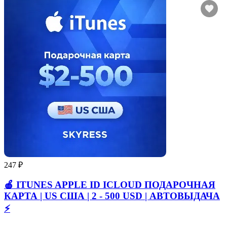
247 ₽
🍎 ITUNES APPLE ID ICLOUD ПОДАРОЧНАЯ
КАРТА | US США | 2 - 500 USD | АВТОВЫДАЧА
⚡️