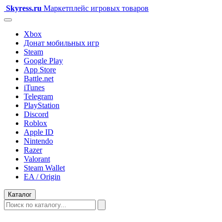
Skyress
.ru
Маркетплейс игровых товаров
Xbox
Донат мобильных игр
Steam
Google Play
App Store
Battle.net
iTunes
Telegram
PlayStation
Discord
Roblox
Apple ID
Nintendo
Razer
Valorant
Steam Wallet
EA / Origin
Каталог