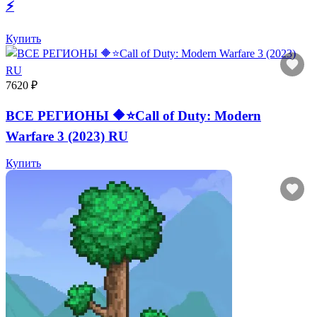
⚡️
Купить
7620 ₽
ВСЕ РЕГИОНЫ 🔶⭐Call of Duty: Modern
Warfare 3 (2023) RU
Купить