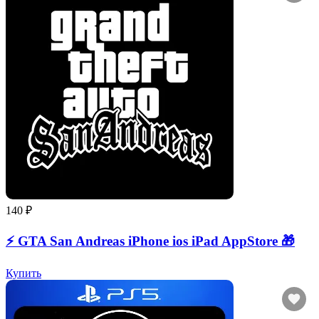
140 ₽
⚡️ GTA San Andreas iPhone ios iPad AppStore 🎁
Купить