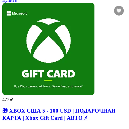
Купить
477 ₽
🎁 XBOX США 5 - 100 USD | ПОДАРОЧНАЯ
КАРТА | Xbox Gift Card | АВТО ⚡