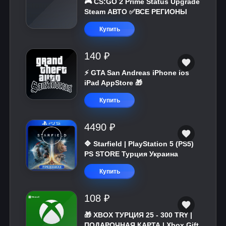
🎮 CS:GO 2 Prime Status Upgrade
Steam АВТО ✅ВСЕ РЕГИОНЫ
Купить
140 ₽
⚡️ GTA San Andreas iPhone ios
iPad AppStore 🎁
Купить
4490 ₽
🔷 Starfield | PlayStation 5 (PS5)
PS STORE Турция Украина
Купить
108 ₽
🎁 XBOX ТУРЦИЯ 25 - 300 TRY |
ПОДАРОЧНАЯ КАРТА | Xbox Gift