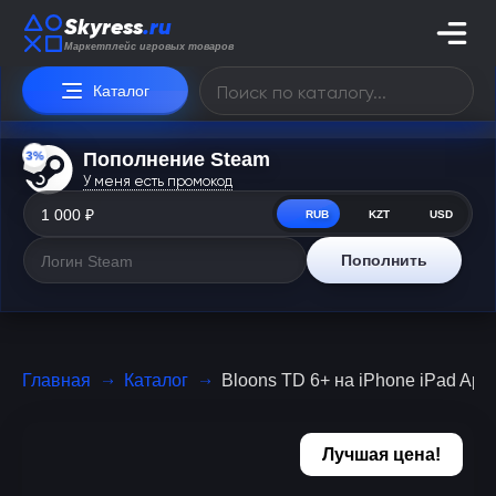
Skyress
.ru
Маркетплейс игровых товаров
Каталог
3%
Пополнение Steam
У меня есть промокод
RUB
KZT
USD
Пополнить
Главная
Каталог
Bloons TD 6+ на iPhone iPad App
Лучшая цена!