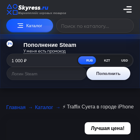
Skyress
.ru
Маркетплейс игровых товаров
Каталог
3%
Пополнение Steam
У меня есть промокод
RUB
KZT
USD
Пополнить
⚡️ Traffix Суета в городе iPhone 
Главная
Каталог
Лучшая цена!