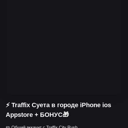
⚡️ Traffix Суета в городе iPhone ios
Appstore + БОНУС🎁
✏️ Общий аккаунт с Traffix City Rush