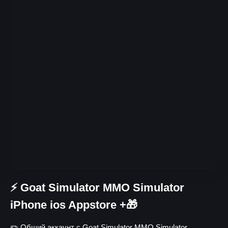
⚡️ Goat Simulator MMO Simulator
iPhone ios Appstore +🎁
✏️ Общий аккаунт с Goat Simulator MMO Simulator