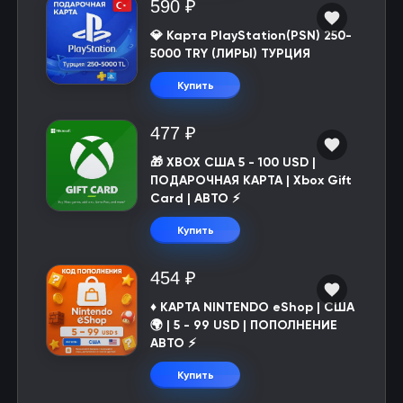
590 ₽
💎 Карта PlayStation(PSN) 250-
5000 TRY (ЛИРЫ) ТУРЦИЯ
Купить
477 ₽
🎁 XBOX США 5 - 100 USD |
ПОДАРОЧНАЯ КАРТА | Xbox Gift
Card | АВТО ⚡
Купить
454 ₽
♦️ КАРТА NINTENDO eShop | США
🌍 | 5 - 99 USD | ПОПОЛНЕНИЕ
АВТО ⚡
Купить