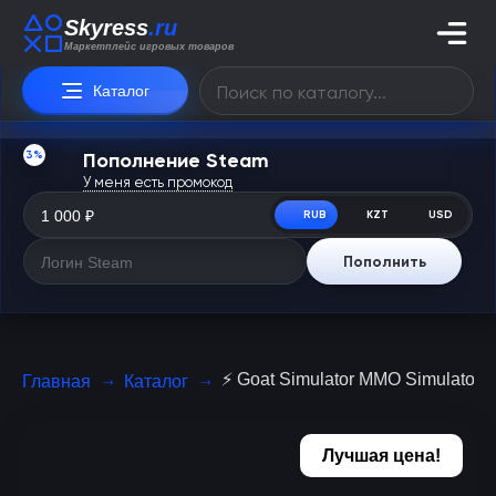
Skyress
.ru
Маркетплейс игровых товаров
Каталог
3%
Пополнение Steam
У меня есть промокод
RUB
KZT
USD
Пополнить
⚡️ Goat Simulator MMO Simulator i
Главная
Каталог
Лучшая цена!