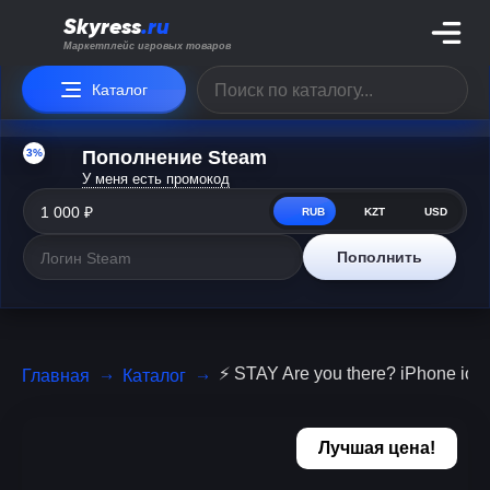
Skyress
.ru
Маркетплейс игровых товаров
Каталог
3%
Пополнение Steam
У меня есть промокод
RUB
KZT
USD
Пополнить
⚡️ STAY Are you there? iPhone io
Главная
Каталог
Лучшая цена!