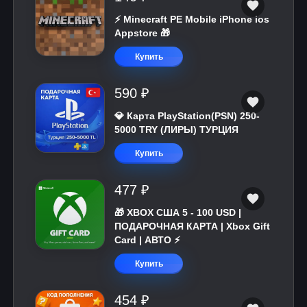
⚡️ Minecraft PE Mobile iPhone ios
Appstore 🎁
Купить
590 ₽
💎 Карта PlayStation(PSN) 250-
5000 TRY (ЛИРЫ) ТУРЦИЯ
Купить
477 ₽
🎁 XBOX США 5 - 100 USD |
ПОДАРОЧНАЯ КАРТА | Xbox Gift
Card | АВТО ⚡
Купить
454 ₽