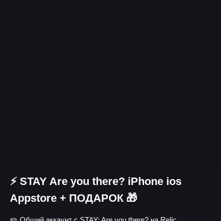
⚡️ STAY Are you there? iPhone ios
Appstore + ПОДАРОК 🎁
✏️ Общий аккаунт с STAY: Are you there? на Relic