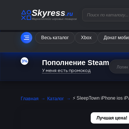
Skyress
.ru
Маркетплейс игровых товаров
Весь каталог
Xbox
Донат моби
Пополнение Steam
3%
У меня есть промокод
⚡️ SleepTown iPhone ios 
Главная
Каталог
Лучшая цена!