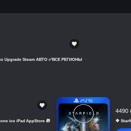
atus Upgrade Steam АВТО ✅ВСЕ РЕГИОНЫ
4490 
hone ios iPad AppStore 🎁
🔷 Star