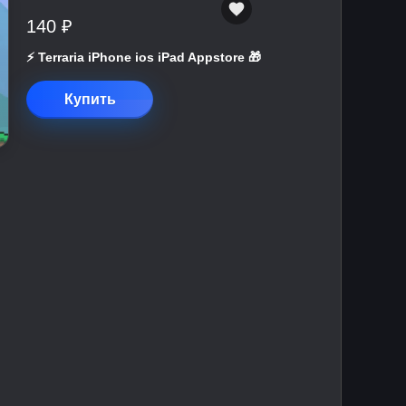
140 ₽
⚡️ Terraria iPhone ios iPad Appstore 🎁
Купить