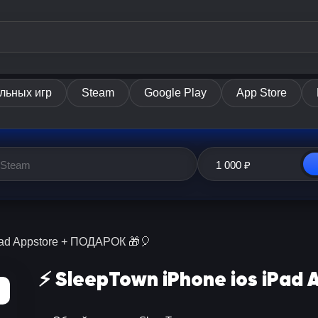
льных игр
Steam
Google Play
App Store
iPad Appstore + ПОДАРОК 🎁🎈
⚡️ SleepTown iPhone ios iPad