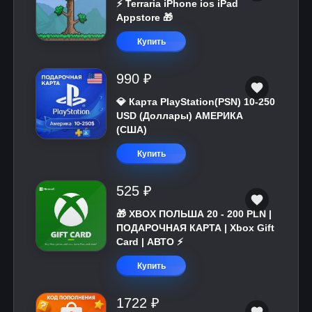
⚡️ Terraria iPhone ios iPad
Appstore 🎁
Купить
990 ₽
💎 Карта PlayStation(PSN) 10-250
USD (Доллары) АМЕРИКА
(США)
Купить
525 ₽
🎁 XBOX ПОЛЬША 20 - 200 PLN |
ПОДАРОЧНАЯ КАРТА | Xbox Gift
Card | АВТО ⚡
Купить
1722 ₽