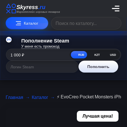
Skyress
.ru
Маркетплейс игровых товаров
Каталог
3%
Пополнение Steam
У меня есть промокод
RUB
KZT
USD
Пополнить
⚡ EvoCreo Pocket Monsters iPhone
Главная
Каталог
Лучшая цена!