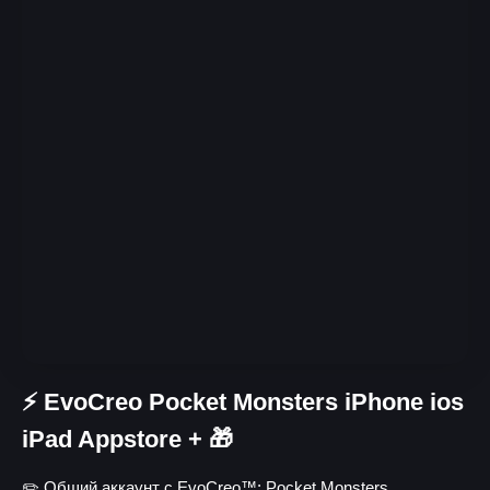
⚡ EvoCreo Pocket Monsters iPhone ios
iPad Appstore + 🎁
✏️ Общий аккаунт с EvoCreo™: Pocket Monsters