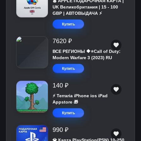
🍎 APPLE ПОДАРОЧНАЯ КАРТА |
UK Великобритания | 15 - 100
GBP | АВТОВЫДАЧА ⚡️
Купить
7620 ₽
ВСЕ РЕГИОНЫ 🔶⭐Call of Duty:
Modern Warfare 3 (2023) RU
Купить
140 ₽
⚡️ Terraria iPhone ios iPad
Appstore 🎁
Купить
990 ₽
💎 Карта PlayStation(PSN) 10-250