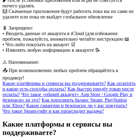
🧨После установки приложения или игры не советуется
ничего удалять
🙌 Скачанные приложения будут работать пока вы их сами не
удалите или пока не выйдет глобальное обновление
📵 Запрещено:
• Вводить данные от аккаунта в iCloud (для избежание
проблем, пожалуйста, внимательно читайте инструкцию 📖
• Что-либо покупать на аккаунт 🛒
• Изменять любую информацию в аккаунте 📝
⚠️ Напоминание:
📤 При возникновении любых проблем обращайтесь к
продавцу!
Какие платформы и сервисы вы поддерживаете?
Как оплатить
и какие есть способы оплаты?
Как быстро придёт товар после
оплаты?
Что такое «общий аккаунт» App Store / Google Play и
безопасно ли это?
Как пополнить баланс Steam, PlayStation
или Xbox?
Какие гарантии и безопасно ли у вас покупать?
Что такое Steam-гифт и как происходит выдача?
Какие платформы и сервисы вы
поддерживаете?