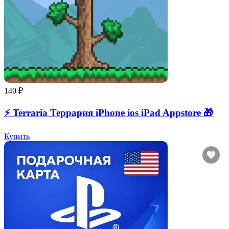
140 ₽
⚡️ Terraria Террария iPhone ios iPad Appstore 🎁
Купить