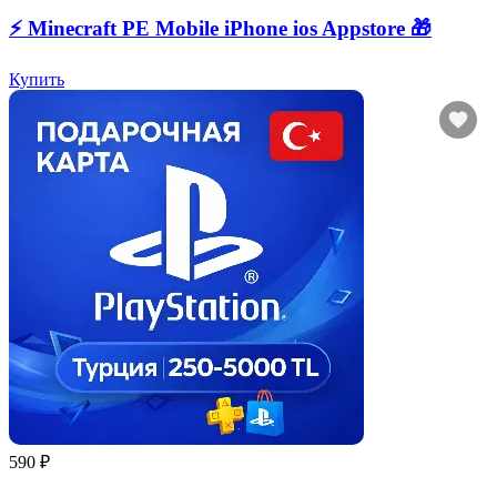
⚡️ Minecraft PE Mobile iPhone ios Appstore 🎁
Купить
590 ₽