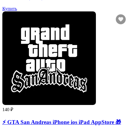
Купить
140 ₽
⚡️ GTA San Andreas iPhone ios iPad AppStore 🎁