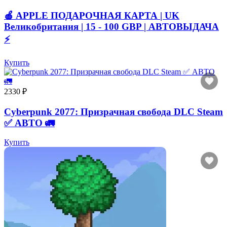
🍎 APPLE ПОДАРОЧНАЯ КАРТА | UK
Великобритания | 15 - 100 GBP | АВТОВЫДАЧА
⚡️
Купить
2330 ₽
Cyberpunk 2077: Призрачная свобода DLC Steam
✅ АВТО 🚛
Купить