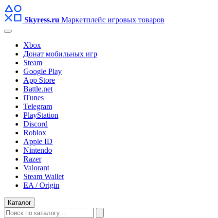
Skyress
.ru
Маркетплейс игровых товаров
Xbox
Донат мобильных игр
Steam
Google Play
App Store
Battle.net
iTunes
Telegram
PlayStation
Discord
Roblox
Apple ID
Nintendo
Razer
Valorant
Steam Wallet
EA / Origin
Каталог