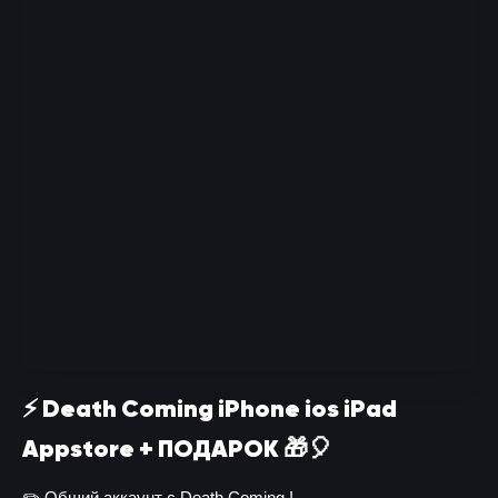
⚡️ Death Coming iPhone ios iPad
Appstore + ПОДАРОК 🎁🎈
✏️ Общий аккаунт с Death Coming !