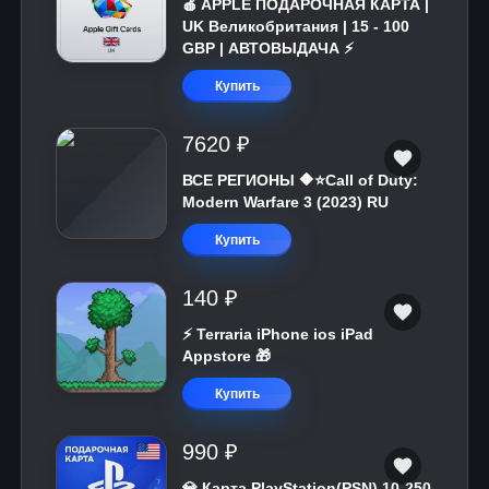
🍎 APPLE ПОДАРОЧНАЯ КАРТА |
UK Великобритания | 15 - 100
GBP | АВТОВЫДАЧА ⚡️
Купить
7620 ₽
ВСЕ РЕГИОНЫ 🔶⭐Call of Duty:
Modern Warfare 3 (2023) RU
Купить
140 ₽
⚡️ Terraria iPhone ios iPad
Appstore 🎁
Купить
990 ₽
💎 Карта PlayStation(PSN) 10-250