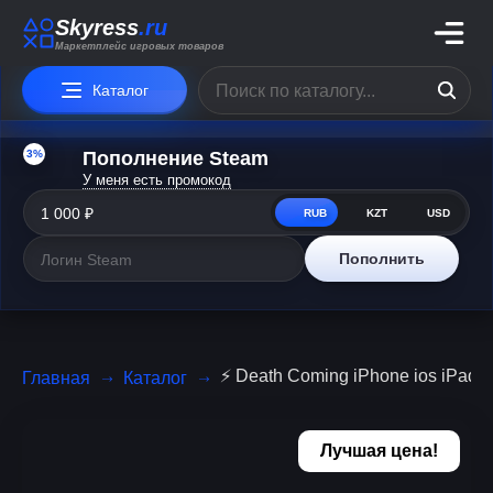
Skyress
.ru
Маркетплейс игровых товаров
Каталог
3%
Пополнение Steam
У меня есть промокод
RUB
KZT
USD
Пополнить
⚡️ Death Coming iPhone ios iPad
Главная
Каталог
Лучшая цена!