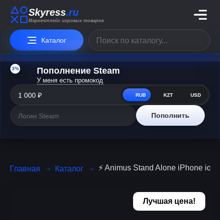
Skyress
.ru
Маркетплейс игровых товаров
Каталог
3%
Пополнение Steam
У меня есть промокод
RUB
KZT
USD
Пополнить
⚡ Animus Stand Alone iPhone ios i
Главная
Каталог
Лучшая цена!