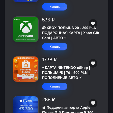
Купить
533 ₽
🎁 XBOX ПОЛЬША 20 - 200 PLN |
ПОДАРОЧНАЯ КАРТА | Xbox Gift
Card | АВТО ⚡
Купить
1738 ₽
♦️ КАРТА NINTENDO eShop |
ПОЛЬША 🌍 | 70 - 500 PLN |
ПОПОЛНЕНИЕ АВТО ⚡
Купить
288 ₽
🍎 Подарочная карта Apple
iTunes Gift Португалия 5-300