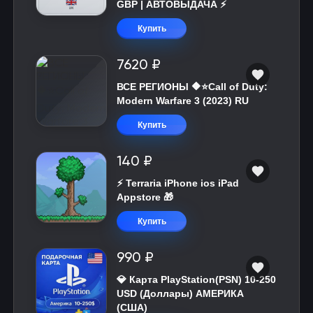
GBP | АВТОВЫДАЧА ⚡️
Купить
7620 ₽
ВСЕ РЕГИОНЫ 🔶⭐Call of Duty:
Modern Warfare 3 (2023) RU
Купить
140 ₽
⚡️ Terraria iPhone ios iPad
Appstore 🎁
Купить
990 ₽
💎 Карта PlayStation(PSN) 10-250
USD (Доллары) АМЕРИКА
(США)