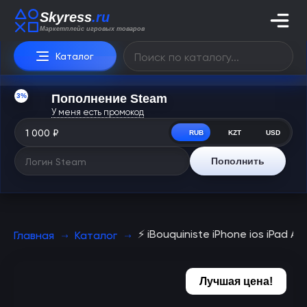
Skyress
.ru
Маркетплейс игровых товаров
Каталог
3%
Пополнение Steam
У меня есть промокод
RUB
KZT
USD
Пополнить
⚡️ iBouquiniste iPhone ios iPad 
Главная
Каталог
Лучшая цена!