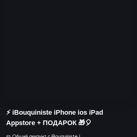
⚡️ iBouquiniste iPhone ios iPad
Appstore + ПОДАРОК 🎁🎈
✏️ Общий аккаунт с iBouquiniste !