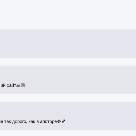
ший сайт🙏🏼
е так дорого, как в апсторе💸💕