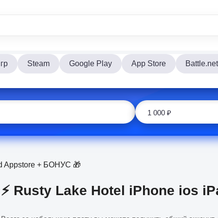
гр
Steam
Google Play
App Store
Battle.net
Pad Appstore + БОНУС 🎁
⚡️ Rusty Lake Hotel iPhone ios 