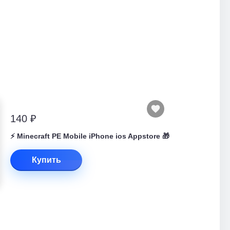
140 ₽
⚡️ Minecraft PE Mobile iPhone ios Appstore 🎁
Купить