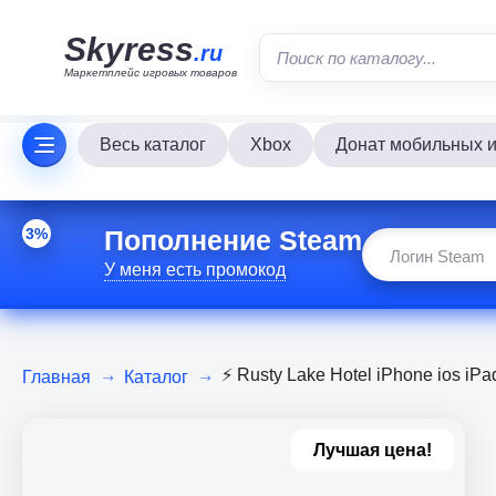
Skyress
.ru
Маркетплейс игровых товаров
Весь каталог
Xbox
Донат мобильных и
Пополнение Steam
3%
У меня есть промокод
⚡️ Rusty Lake Hotel iPhone ios i
Главная
Каталог
Лучшая цена!