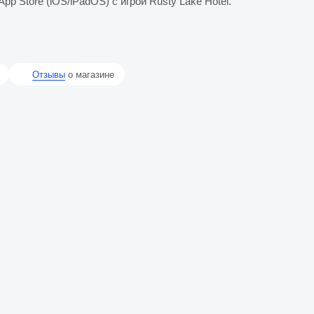
p Store (iOS/iPadOS) с игрой Rusty Lake Hotel.
Отзывы
о магазине