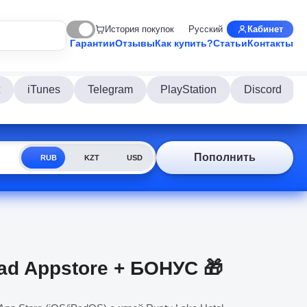
История покупок
Русский
Кабинет
Гарантии
Отзывы
Как купить?
Статьи
Контакты
iTunes
Telegram
PlayStation
Discord
Пополнить
RUB
KZT
USD
iPad Appstore + БОНУС 🎁