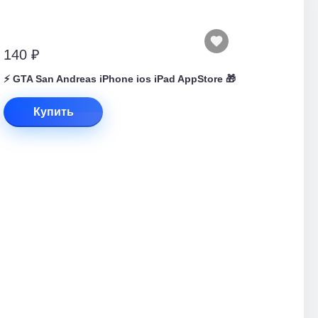
140 ₽
⚡️ GTA San Andreas iPhone ios iPad AppStore 🎁
Купить