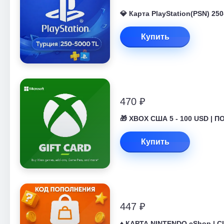
💎 Карта PlayStation(PSN) 2
Купить
470 ₽
🎁 XBOX США 5 - 100 USD | П
Купить
447 ₽
♦️ КАРТА NINTENDO eShop | С