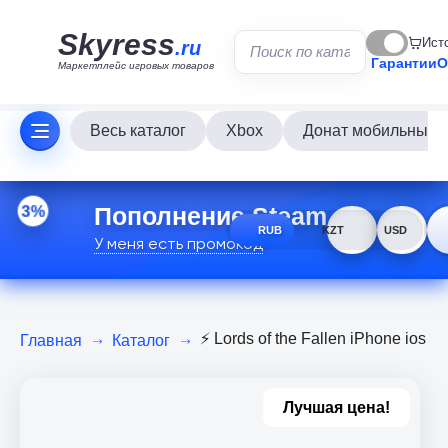
Skyress
Ист
.ru
Гарантии
О
Маркетплейс игровых товаров
Весь каталог
Xbox
Донат мобильных и
Пополнение Steam
3%
RUB
KZT
USD
У меня есть промокод
⚡️ Lords of the Fallen iPhone ios i
Главная
Каталог
Лучшая цена!