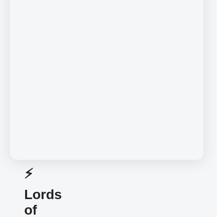
⚡️
Lords
of