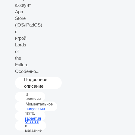
аккаунт
App
Store
(iOS/iPadOS)
с
игрой
Lords
of
the
Fallen.
Особенно...
Подробное
описание
В
наличии
Моментальное
получение
100%
гарантия
Отзывы
о
магазине