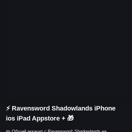
⚡️ Ravensword Shadowlands iPhone
ios iPad Appstore + 🎁
✏️ Общий аккаунт с Ravensword: Shadowlands на