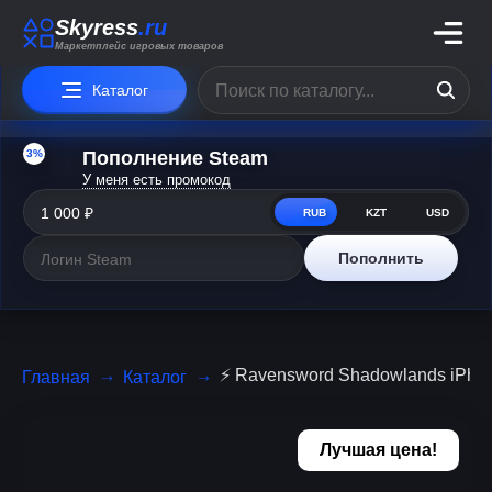
Skyress
.ru
Маркетплейс игровых товаров
Каталог
3%
Пополнение Steam
У меня есть промокод
RUB
KZT
USD
Пополнить
⚡️ Ravensword Shadowlands iPhone
Главная
Каталог
Лучшая цена!