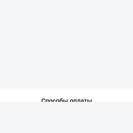
Способы оплаты
2026 © Skyress — маркетплейс игровых товаров.
Все права защищены.