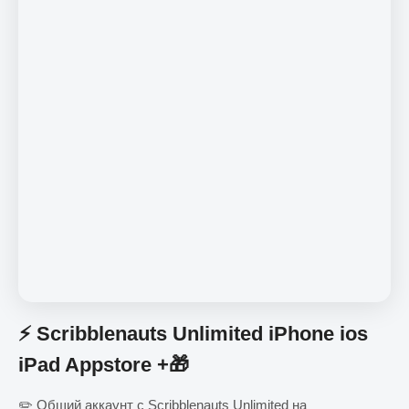
⚡️ Scribblenauts Unlimited iPhone ios
iPad Appstore +🎁
✏️ Общий аккаунт с Scribblenauts Unlimited на