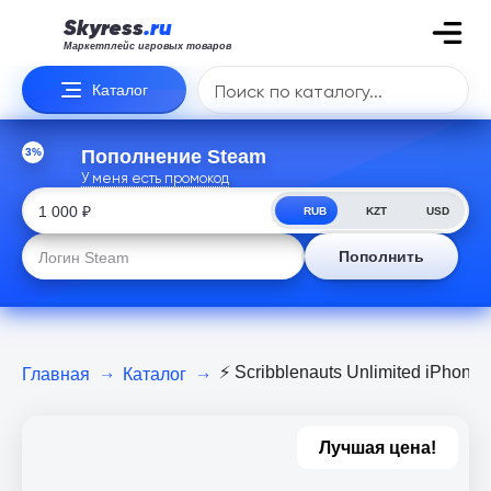
Skyress
.ru
Маркетплейс игровых товаров
Каталог
3%
Пополнение Steam
У меня есть промокод
RUB
KZT
USD
Пополнить
⚡️ Scribblenauts Unlimited iPhone 
Главная
Каталог
Лучшая цена!