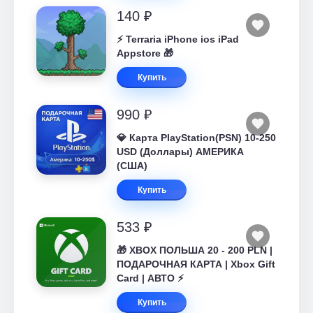
140 ₽
⚡️ Terraria iPhone ios iPad
Appstore 🎁
Купить
990 ₽
💎 Карта PlayStation(PSN) 10-250
USD (Доллары) АМЕРИКА
(США)
Купить
533 ₽
🎁 XBOX ПОЛЬША 20 - 200 PLN |
ПОДАРОЧНАЯ КАРТА | Xbox Gift
Card | АВТО ⚡
Купить