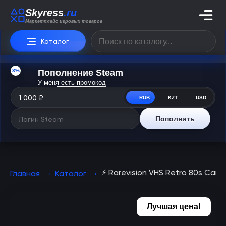
Skyress
.ru
Маркетплейс игровых товаров
Каталог
3%
Пополнение Steam
У меня есть промокод
RUB
KZT
USD
Пополнить
⚡ Rarevision VHS Retro 80s Cam 
Главная
Каталог
Лучшая цена!