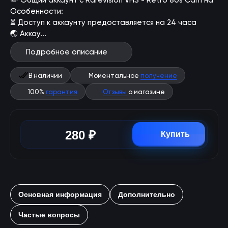
✏️ Общий аккаунт с Rarevision VHS - Retro 80s Cam на
Особенности:
⏳ Доступ к аккаунту предоставляется на 24 часа
🌏 Аккау...
Подробное описание
В наличии
Моментальное
получение
100%
гарантия
Отзывы
о магазине
280 ₽
Купить
Основная информация
Дополнительно
Частые вопросы