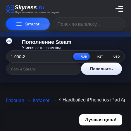
Skyress
.ru
Маркетплейс игровых товаров
Каталог
3%
Пополнение Steam
У меня есть промокод
RUB
KZT
USD
Пополнить
⚡️ Hardboiled iPhone ios iPad Ap
Главная
Каталог
Лучшая цена!