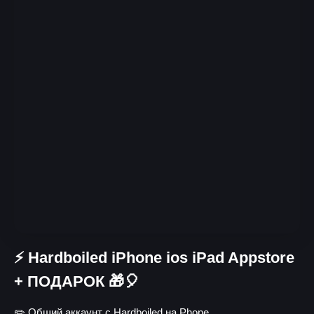
⚡️ Hardboiled iPhone ios iPad Appstore
+ ПОДАРОК 🎁🎈
✏️ Общий аккаунт с Hardboiled на Phone