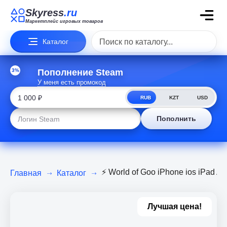
Skyress
.ru
Маркетплейс игровых товаров
Каталог
3%
Пополнение Steam
У меня есть промокод
RUB
KZT
USD
Пополнить
⚡️ World of Goo iPhone ios iPad 
Главная
Каталог
Лучшая цена!