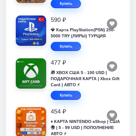
Купить
590 ₽
💎 Карта PlayStation(PSN) 250-
5000 TRY (ЛИРЫ) ТУРЦИЯ
Купить
477 ₽
🎁 XBOX США 5 - 100 USD |
ПОДАРОЧНАЯ КАРТА | Xbox Gift
Card | АВТО ⚡
Купить
454 ₽
♦️ КАРТА NINTENDO eShop | США
🌍 | 5 - 99 USD | ПОПОЛНЕНИЕ
АВТО ⚡