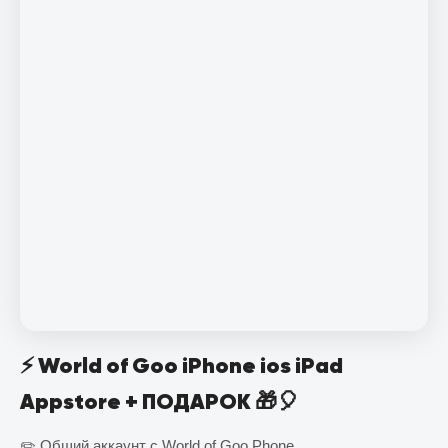
⚡️ World of Goo iPhone ios iPad
Appstore + ПОДАРОК 🎁🎈
✏️ Общий аккаунт с World of Go‪o Phone