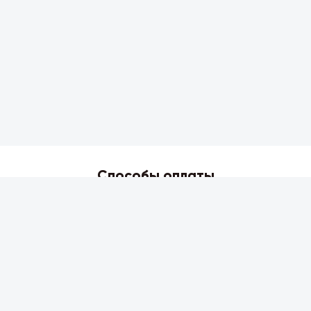
Способы оплаты
2026 © Skyress — маркетплейс игровых товаров.
Все права защищены.
Информация