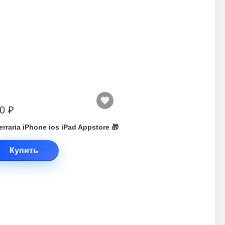
0 ₽
Terraria iPhone ios iPad Appstore 🎁
Купить