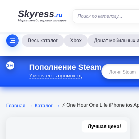
Skyress
.ru
Маркетплейс игровых товаров
Весь каталог
Xbox
Донат мобильных и
Пополнение Steam
3%
У меня есть промокод
⚡️ One Hour One Life iPhone ios 
Главная
Каталог
Лучшая цена!