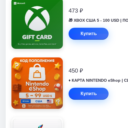
473 ₽
🎁 XBOX США 5 - 100 USD | П
Купить
450 ₽
♦️ КАРТА NINTENDO eShop | С
Купить