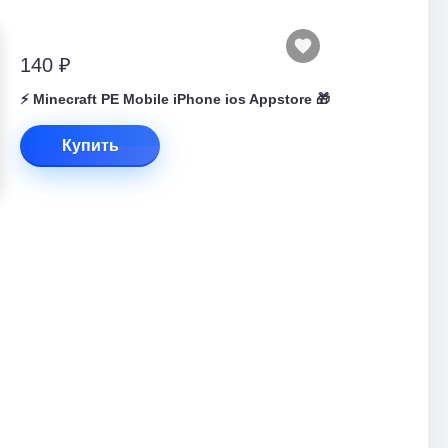
140 ₽
⚡️ Minecraft PE Mobile iPhone ios Appstore 🎁
Купить