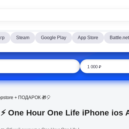
гр
Steam
Google Play
App Store
Battle.net
Appstore + ПОДАРОК 🎁🎈
⚡️ One Hour One Life iPhone io