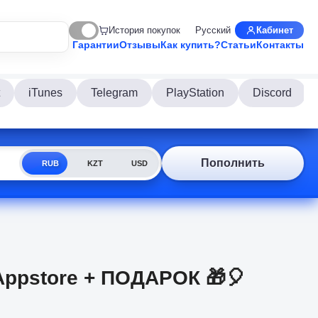
История покупок
Русский
Кабинет
Гарантии
Отзывы
Как купить?
Статьи
Контакты
iTunes
Telegram
PlayStation
Discord
Пополнить
RUB
KZT
USD
s Appstore + ПОДАРОК 🎁🎈