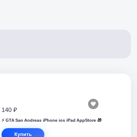
140 ₽
⚡️ GTA San Andreas iPhone ios iPad AppStore 🎁
Купить