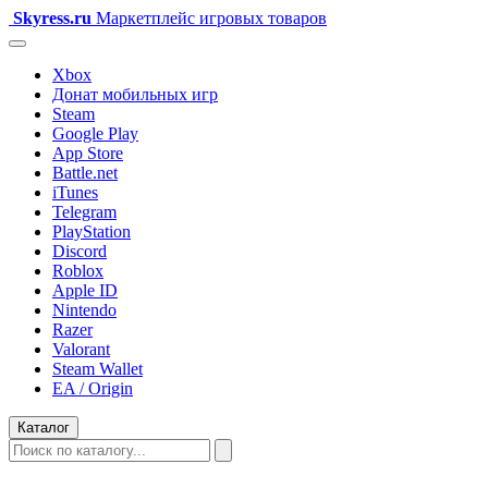
Skyress
.ru
Маркетплейс игровых товаров
Xbox
Донат мобильных игр
Steam
Google Play
App Store
Battle.net
iTunes
Telegram
PlayStation
Discord
Roblox
Apple ID
Nintendo
Razer
Valorant
Steam Wallet
EA / Origin
Каталог