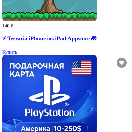
140 ₽
⚡️ Terraria iPhone ios iPad Appstore 🎁
Купить