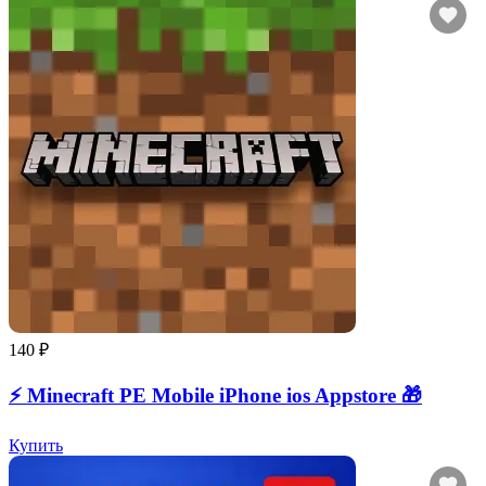
140 ₽
⚡️ Minecraft PE Mobile iPhone ios Appstore 🎁
Купить