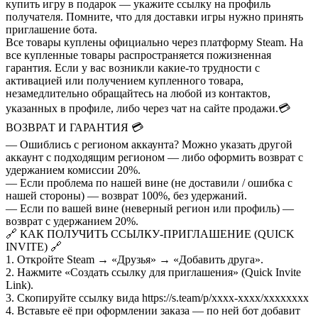
купить игру в подарок — укажите ссылку на профиль
получателя. Помните, что для доставки игры нужно принять
приглашение бота.
Все товары куплены официально через платформу Steam. На
все купленные товары распространяется пожизненная
гарантия. Если у вас возникли какие-то трудности с
активацией или получением купленного товара,
незамедлительно обращайтесь на любой из контактов,
указанных в профиле, либо через чат на сайте продажи.
💳
ВОЗВРАТ И ГАРАНТИЯ 💳
— Ошиблись с регионом аккаунта? Можно указать другой
аккаунт с подходящим регионом — либо оформить возврат с
удержанием комиссии 20%.
— Если проблема по нашей вине (не доставили / ошибка с
нашей стороны) — возврат 100%, без удержаний.
— Если по вашей вине (неверный регион или профиль) —
возврат с удержанием 20%.
🔗 КАК ПОЛУЧИТЬ ССЫЛКУ-ПРИГЛАШЕНИЕ (QUICK
INVITE) 🔗
1. Откройте Steam → «Друзья» → «Добавить друга».
2. Нажмите «Создать ссылку для приглашения» (Quick Invite
Link).
3. Скопируйте ссылку вида https://s.team/p/xxxx-xxxx/xxxxxxxx
4. Вставьте её при оформлении заказа — по ней бот добавит