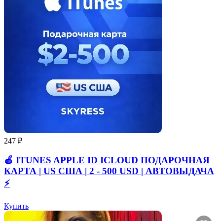
247 ₽
🍎 ITUNES APPLE ID ICLOUD ПОДАРОЧНАЯ
КАРТА | US США | 2 - 500 USD | АВТОВЫДАЧА
⚡️
Купить