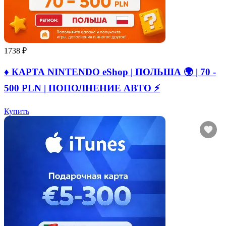
1738 ₽
♦️ КАРТА NINTENDO eShop | ПОЛЬША 🌍 | 70 -
500 PLN | ПОПОЛНЕНИЕ АВТО ⚡
Купить