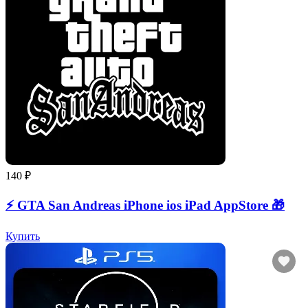
140 ₽
⚡️ GTA San Andreas iPhone ios iPad AppStore 🎁
Купить