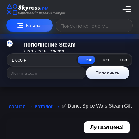
Skyress
.ru
Маркетплейс игровых товаров
Каталог
3%
Пополнение Steam
У меня есть промокод
RUB
KZT
USD
Пополнить
✅ Dune: Spice Wars Steam Gif
Главная
Каталог
Лучшая цена!