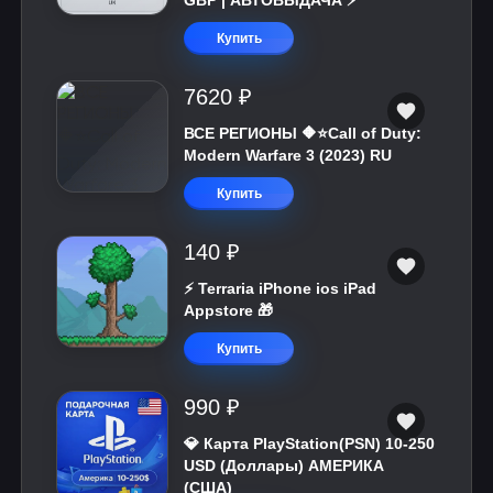
GBP | АВТОВЫДАЧА ⚡️
Купить
7620 ₽
ВСЕ РЕГИОНЫ 🔶⭐Call of Duty:
Modern Warfare 3 (2023) RU
Купить
140 ₽
⚡️ Terraria iPhone ios iPad
Appstore 🎁
Купить
990 ₽
💎 Карта PlayStation(PSN) 10-250
USD (Доллары) АМЕРИКА
(США)