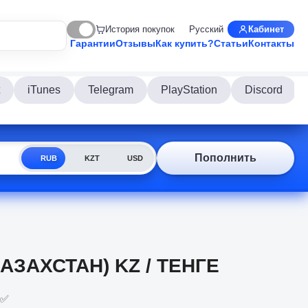
История покупок
Русский
Кабинет
Гарантии
Отзывы
Как купить?
Статьи
Контакты
iTunes
Telegram
PlayStation
Discord
Пополнить
RUB
KZT
USD
АЗАХСТАН) KZ / ТЕНГЕ
 ✅