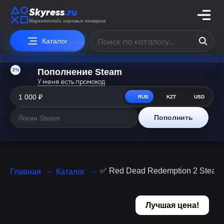
Skyress
.ru
Маркетплейс игровых товаров
Каталог
3%
Пополнение Steam
У меня есть промокод
RUB
KZT
USD
Пополнить
✅ Red Dead Redemption 2 Stea
Главная
Каталог
Лучшая цена!