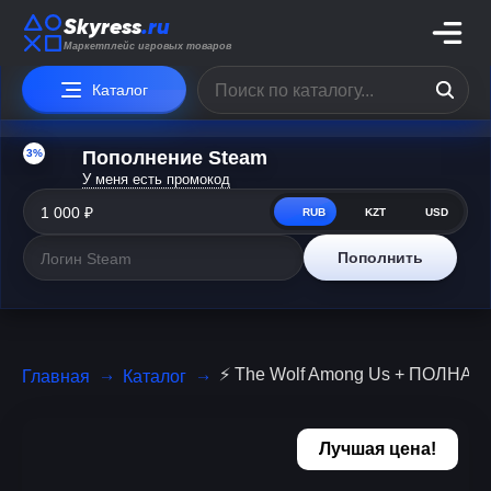
Skyress
.ru
Маркетплейс игровых товаров
Каталог
3%
Пополнение Steam
У меня есть промокод
RUB
KZT
USD
Пополнить
⚡️ The Wolf Among Us + ПОЛНАЯ И
Главная
Каталог
Лучшая цена!